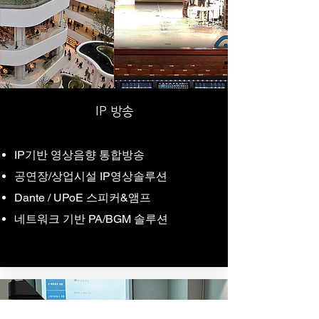
​IP 방송
IP기반 영상음향 통합방송
공연장/상업시설 IP영상솔루션
Dante / UPoE 스피커&앰프
네트워크 기반 PA/BGM 솔루션